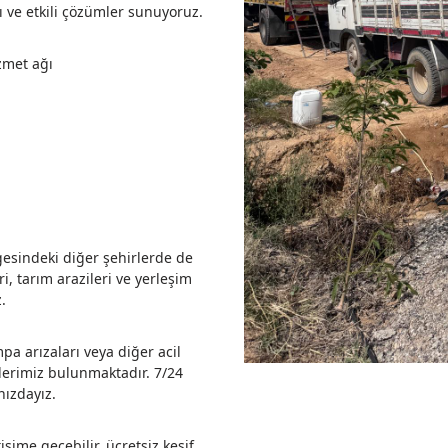
lı ve etkili çözümler sunuyoruz.
zmet ağı
esindeki diğer şehirlerde de
i, tarım arazileri ve yerleşim
.
a arızaları veya diğer acil
lerimiz bulunmaktadır. 7/24
nızdayız.
şime geçebilir, ücretsiz keşif