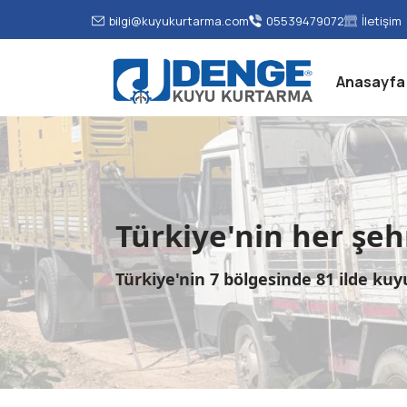
bilgi@kuyukurtarma.com
05539479072
İletişim
Anasayfa
Türkiye'nin her şe
Türkiye'nin 7 bölgesinde 81 ilde ku