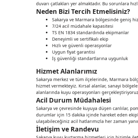
duvarı çatlakları yer almaktadır. Bu sorunlara hız
Neden Bizi Tercih Etmelisiniz?
Sakarya ve Marmara bölgesinde geniş hi
7/24 acil müdahale kapasitesi
TS EN 1834 standardında ekipmanlar
Deneyimli ve sertifikalı ekip
Hızlı ve güvenli operasyonlar
Uygun fiyat garantisi
İş güvenliği standartlarına uygunluk
Hizmet Alanlarımız
Sakarya merkez ve tüm ilçelerinde, Marmara bölg
hizmet vermekteyiz. Kırsal alanlar, sanayi bölgeler
alanlarında kuyu operasyonları gerçekleştiriyoruz
Acil Durum Müdahalesi
Sakarya ve çevresinde kuyuya düşen canlılar, pomp
durumlar için 15 dakika içinde hareket eden ekip
ulaşabileceğiniz acil hatlarımızla her zaman yanı
İletişim ve Randevu
Sakarya kuyu kurtarma hizmetleri için bizimle ileti