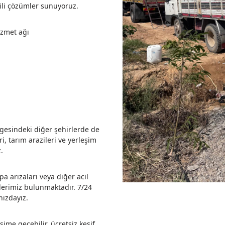
tkili çözümler sunuyoruz.
izmet ağı
lgesindeki diğer şehirlerde de
i, tarım arazileri ve yerleşim
.
a arızaları veya diğer acil
lerimiz bulunmaktadır. 7/24
nızdayız.
şime geçebilir, ücretsiz keşif