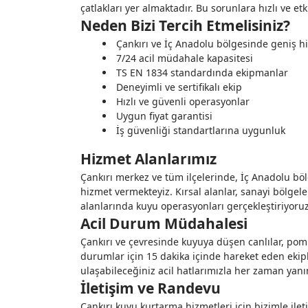
çatlakları yer almaktadır. Bu sorunlara hızlı ve e
Neden Bizi Tercih Etmelisiniz?
Çankırı ve İç Anadolu bölgesinde geniş h
7/24 acil müdahale kapasitesi
TS EN 1834 standardında ekipmanlar
Deneyimli ve sertifikalı ekip
Hızlı ve güvenli operasyonlar
Uygun fiyat garantisi
İş güvenliği standartlarına uygunluk
Hizmet Alanlarımız
Çankırı merkez ve tüm ilçelerinde, İç Anadolu bö
hizmet vermekteyiz. Kırsal alanlar, sanayi bölgeler
alanlarında kuyu operasyonları gerçekleştiriyoruz
Acil Durum Müdahalesi
Çankırı ve çevresinde kuyuya düşen canlılar, pomp
durumlar için 15 dakika içinde hareket eden ekip
ulaşabileceğiniz acil hatlarımızla her zaman yanı
İletişim ve Randevu
Çankırı kuyu kurtarma hizmetleri için bizimle ileti