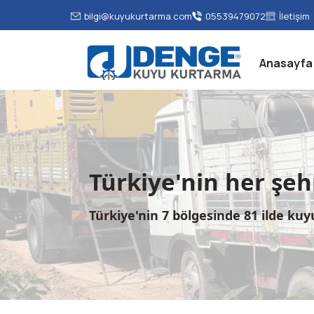
bilgi@kuyukurtarma.com
05539479072
İletişim
Anasayfa
Türkiye'nin her şe
Türkiye'nin 7 bölgesinde 81 ilde ku